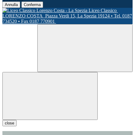
Annulla
Conferma
Liceo Classico
LORENZO COSTA
Piazza Verdi 15, La Spezia 19124 • Tel. 0187
734520 • Fax 0187 770901
close