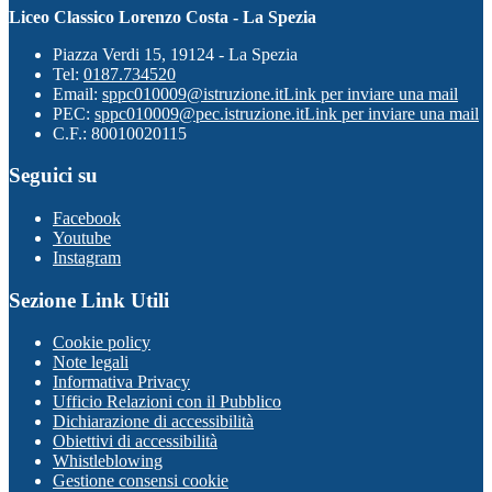
Liceo Classico Lorenzo Costa - La Spezia
Piazza Verdi 15, 19124 - La Spezia
Tel:
0187.734520
Email:
sppc010009@istruzione.it
Link per inviare una mail
PEC:
sppc010009@pec.istruzione.it
Link per inviare una mail
C.F.: 80010020115
Seguici su
Facebook
Youtube
Instagram
Sezione Link Utili
Cookie policy
Note legali
Informativa Privacy
Ufficio Relazioni con il Pubblico
Dichiarazione di accessibilità
Obiettivi di accessibilità
Whistleblowing
Gestione consensi cookie