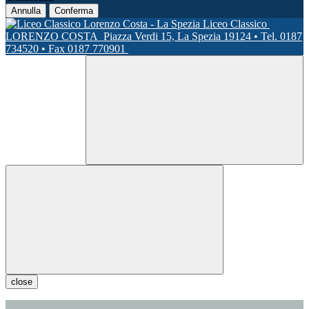
Annulla
Conferma
Liceo Classico
LORENZO COSTA
Piazza Verdi 15, La Spezia 19124 • Tel. 0187
734520 • Fax 0187 770901
close