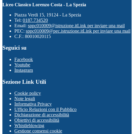
Liceo Classico Lorenzo Costa - La Spezia
Piazza Verdi 15, 19124 - La Spezia
Tel:
0187.734520
Email:
sppc010009@istruzione.it
Link per inviare una mail
PEC:
sppc010009@pec.istruzione.it
Link per inviare una mail
C.F.: 80010020115
Seguici su
Facebook
Youtube
Instagram
Sezione Link Utili
Cookie policy
Note legali
Informativa Privacy
Ufficio Relazioni con il Pubblico
Dichiarazione di accessibilità
Obiettivi di accessibilità
Whistleblowing
Gestione consensi cookie