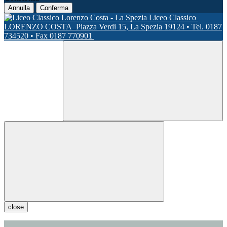
Annulla
Conferma
Liceo Classico
LORENZO COSTA
Piazza Verdi 15, La Spezia 19124 • Tel. 0187
734520 • Fax 0187 770901
close