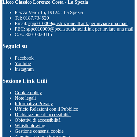
Liceo Classico Lorenzo Costa - La Spezia
Piazza Verdi 15, 19124 - La Spezia
Tel:
0187.734520
Email:
sppc010009@istruzione.it
Link per inviare una mail
PEC:
sppc010009@pec.istruzione.it
Link per inviare una mail
C.F.: 80010020115
Seguici su
Facebook
Youtube
Instagram
Sezione Link Utili
Cookie policy
Note legali
Informativa Privacy
Ufficio Relazioni con il Pubblico
Dichiarazione di accessibilità
Obiettivi di accessibilità
Whistleblowing
Gestione consensi cookie
Amministrazione trasparente