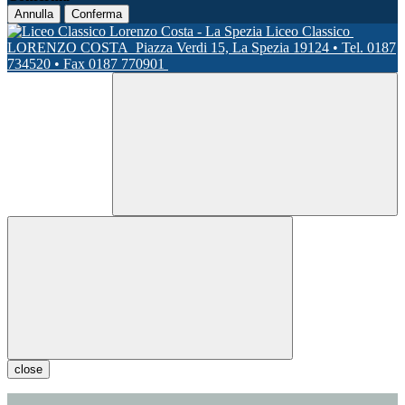
Annulla
Conferma
Liceo Classico
LORENZO COSTA
Piazza Verdi 15, La Spezia 19124 • Tel. 0187
734520 • Fax 0187 770901
close