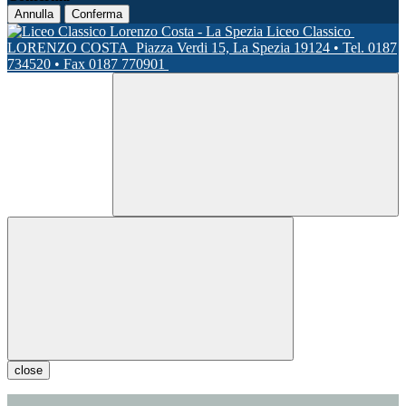
Annulla
Conferma
Liceo Classico
LORENZO COSTA
Piazza Verdi 15, La Spezia 19124 • Tel. 0187
734520 • Fax 0187 770901
close