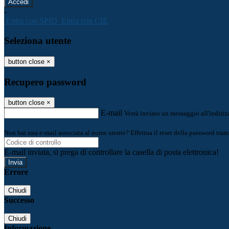
-
Entra con SPID
Entra con CIE
Seleziona utente
button close
×
Recupero password
button close
×
E-mail
Verrà inviato un messaggio all'indirizz
Non hai una e-mail associata al nome utente? Effettua il reset della password tram
E-mail inviata, si prega di controllare la casella di posta elettronica!
Errore
Chiudi
Successo
Chiudi
Informazione