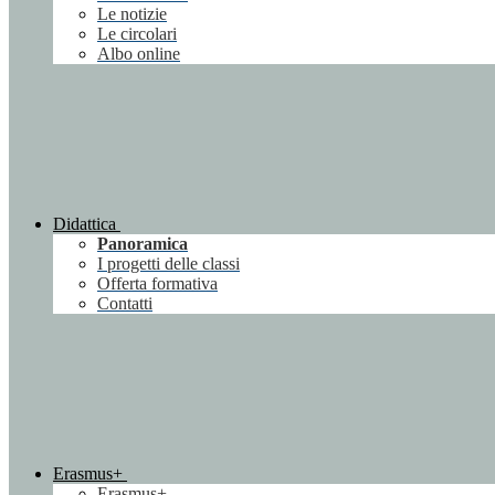
Le notizie
Le circolari
Albo online
Didattica
Panoramica
I progetti delle classi
Offerta formativa
Contatti
Erasmus+
Erasmus+