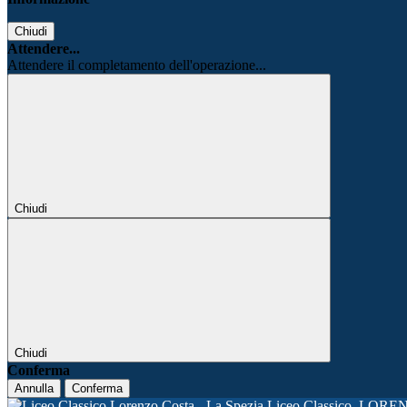
Chiudi
Attendere...
Attendere il completamento dell'operazione...
Chiudi
Chiudi
Conferma
Annulla
Conferma
Liceo Classico
LORE