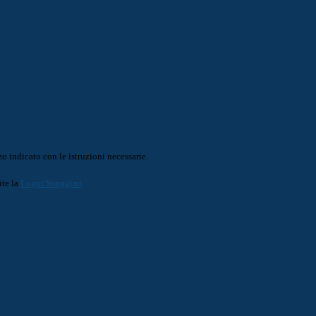
o indicato con le istruzioni necessarie.
ite la
Login Spaggiari