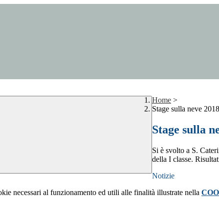
Home
>
Stage sulla neve 201
Stage sulla n
Si è svolto a S. Cater
della I classe. Risulta
Notizie
kie necessari al funzionamento ed utili alle finalità illustrate nella
COO