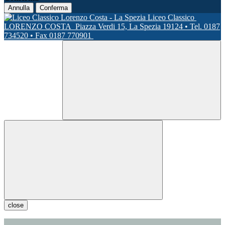
Annulla
Conferma
Liceo Classico
LORENZO COSTA
Piazza Verdi 15, La Spezia 19124 • Tel. 0187
734520 • Fax 0187 770901
close