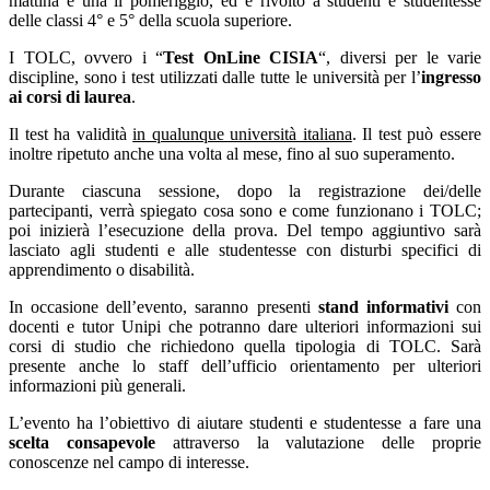
mattina e una il pomeriggio, ed è rivolto a studenti e studentesse
delle classi 4° e 5° della scuola superiore.
I TOLC, ovvero i “
Test OnLine CISIA
“, diversi per le varie
discipline, sono i test utilizzati dalle tutte le università per l’
ingresso
ai corsi di laurea
.
Il test ha validità
in qualunque università italiana
. Il test può essere
inoltre ripetuto anche una volta al mese, fino al suo superamento.
Durante ciascuna sessione, dopo la registrazione dei/delle
partecipanti, verrà spiegato cosa sono e come funzionano i TOLC;
poi inizierà l’esecuzione della prova. Del tempo aggiuntivo sarà
lasciato agli studenti e alle studentesse con disturbi specifici di
apprendimento o disabilità.
In occasione dell’evento, saranno presenti
stand informativi
con
docenti e tutor Unipi che potranno dare ulteriori informazioni sui
corsi di studio che richiedono quella tipologia di TOLC. Sarà
presente anche lo staff dell’ufficio orientamento per ulteriori
informazioni più generali.
L’evento ha l’obiettivo di aiutare studenti e studentesse a fare una
scelta consapevole
attraverso la valutazione delle proprie
conoscenze nel campo di interesse.