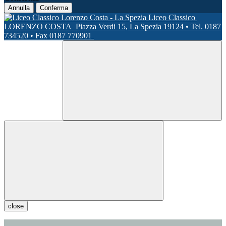
Annulla
Conferma
Liceo Classico
LORENZO COSTA
Piazza Verdi 15, La Spezia 19124 • Tel. 0187
734520 • Fax 0187 770901
close