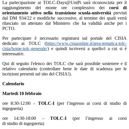
La partecipazione ai TOLC-Days@UniPi sarà riconosciuta per il
raggiungimento del monte ore complessivo dei
corsi di
orientamento attivo nella transizione scuola-università
previsti
dal DM 934/22 e modifiche successive, al termine dei quali verrà
rilasciato un attestato dal Ministero che ha validità anche per i
PCTO.
Per partecipare è necessario registrarsi sul portale del CISIA
dedicato ai TOLC (
https://www.cisiaonline.it/
area-tematica-tolc-
cisia/home-
tolc-generale/
) e quindi iscriversi a quello/i a cui si è
interessati/e.
Qui di seguito l'elenco dei TOLC che sarà possibile sostenere e il
relativo calendario (controllare bene le date di scadenza per le
iscrizioni presenti sul sito del CISIA!).
Calendario
Martedì 10 febbraio
ore 8:30-12:00 –
TOLC-I
(per l’ingresso ai corsi di studio di
ingegneria)
ore 14:30-18:00 –
TOLC-I
(per l’ingresso ai corsi
di studio di ingegneria)