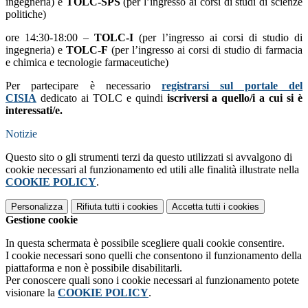
ingegneria) e
TOLC-SPS
(per l’ingresso ai corsi di studi di scienze
politiche)
ore 14:30-18:00 –
TOLC-I
(per l’ingresso ai corsi di studio di
ingegneria) e
TOLC-F
(per l’ingresso ai corsi di studio di farmacia
e chimica e tecnologie farmaceutiche)
Per partecipare è necessario
registrarsi
sul portale del
CISIA
dedicato ai TOLC e quindi
iscriversi a quello/i a cui si è
interessati/e
.
Notizie
Questo sito o gli strumenti terzi da questo utilizzati si avvalgono di
cookie necessari al funzionamento ed utili alle finalità illustrate nella
COOKIE POLICY
.
Personalizza
Rifiuta tutti
i cookies
Accetta tutti
i cookies
Gestione cookie
In questa schermata è possibile scegliere quali cookie consentire.
I cookie necessari sono quelli che consentono il funzionamento della
piattaforma e non è possibile disabilitarli.
Per conoscere quali sono i cookie necessari al funzionamento potete
visionare la
COOKIE POLICY
.