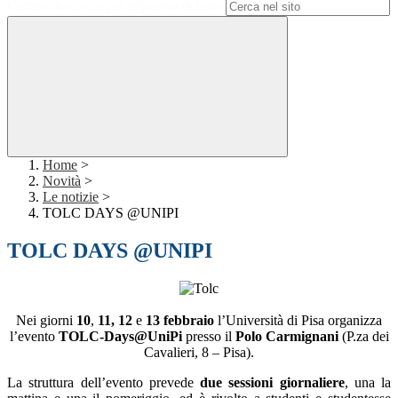
Campo di ricerca per le pagine del sito
Home
>
Novità
>
Le notizie
>
TOLC DAYS @UNIPI
TOLC DAYS @UNIPI
Nei giorni
10
,
11, 12
e
13 febbraio
l’Università di Pisa organizza
l’evento
TOLC-Days@UniPi
presso il
Polo Carmignani
(P.za dei
Cavalieri, 8 – Pisa).
La struttura dell’evento prevede
due sessioni giornaliere
, una la