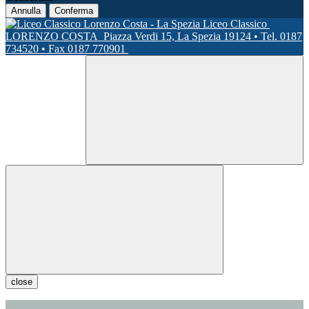
Annulla
Conferma
Liceo Classico
LORENZO COSTA
Piazza Verdi 15, La Spezia 19124 • Tel. 0187
734520 • Fax 0187 770901
close