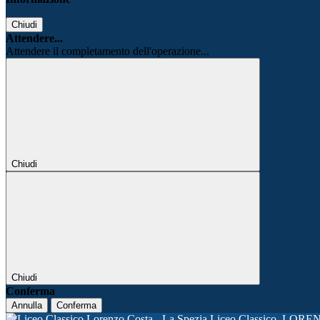
Chiudi
Attendere...
Attendere il completamento dell'operazione...
Chiudi
Chiudi
Conferma
Annulla
Conferma
Liceo Classico
LORE