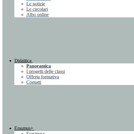
Le notizie
Le circolari
Albo online
Didattica
Panoramica
I progetti delle classi
Offerta formativa
Contatti
Erasmus+
Erasmus+