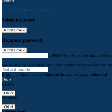
-
Entra con SPID
Entra con CIE
Seleziona utente
button close
×
Recupero password
button close
×
E-mail
Verrà inviato un messaggio all'indirizz
Non hai una e-mail associata al nome utente? Effettua il reset della password tram
E-mail inviata, si prega di controllare la casella di posta elettronica!
Errore
Chiudi
Successo
Chiudi
Informazione