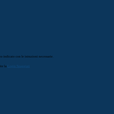
o indicato con le istruzioni necessarie.
ite la
Login Spaggiari