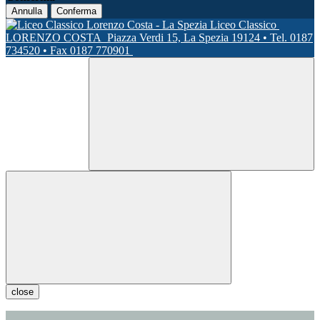
Annulla
Conferma
Liceo Classico
LORENZO COSTA
Piazza Verdi 15, La Spezia 19124 • Tel. 0187
734520 • Fax 0187 770901
close