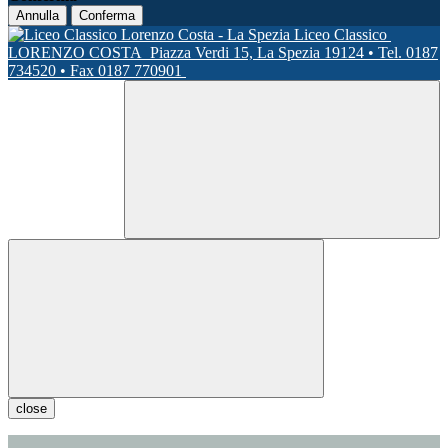
Annulla
Conferma
Liceo Classico
LORENZO COSTA
Piazza Verdi 15, La Spezia 19124 • Tel. 0187
734520 • Fax 0187 770901
close