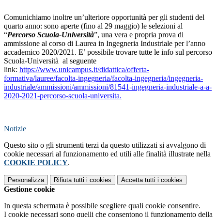
Comunichiamo inoltre un’ulteriore opportunità per gli studenti del
quarto anno: sono aperte (fino al 29 maggio) le selezioni al
“
Percorso Scuola-Università
”, una vera e propria prova di
ammissione al corso di Laurea in Ingegneria Industriale per l’anno
accademico 2020/2021. E’ possibile trovare tutte le info sul percorso
Scuola-Università al seguente
link:
https://www.unicampus.it/didattica/offerta-
formativa/lauree/facolta-ingegneria/facolta-ingegneria/ingegneria-
industriale/ammissioni/ammissioni/81541-ingegneria-industriale-a-a-
2020-2021-percorso-scuola-universita
.
Notizie
Questo sito o gli strumenti terzi da questo utilizzati si avvalgono di
cookie necessari al funzionamento ed utili alle finalità illustrate nella
COOKIE POLICY
.
Personalizza
Rifiuta tutti
i cookies
Accetta tutti
i cookies
Gestione cookie
In questa schermata è possibile scegliere quali cookie consentire.
I cookie necessari sono quelli che consentono il funzionamento della