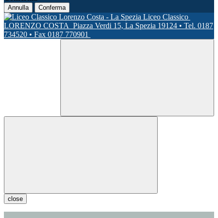
Annulla
Conferma
Liceo Classico
LORENZO COSTA
Piazza Verdi 15, La Spezia 19124 • Tel. 0187
734520 • Fax 0187 770901
close