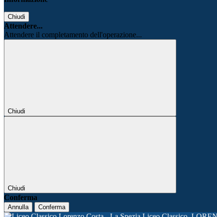
Chiudi
Attendere...
Attendere il completamento dell'operazione...
Chiudi
Chiudi
Conferma
Annulla
Conferma
Liceo Classico
LORE