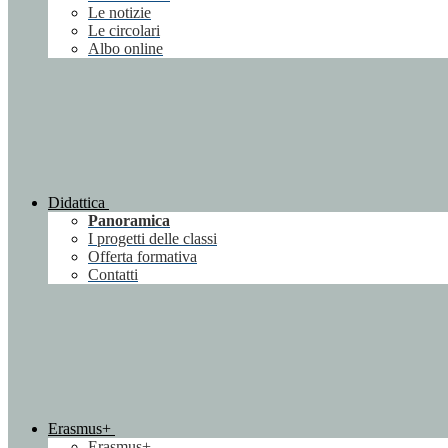
Le notizie
Le circolari
Albo online
Didattica
Panoramica
I progetti delle classi
Offerta formativa
Contatti
Erasmus+
Erasmus+