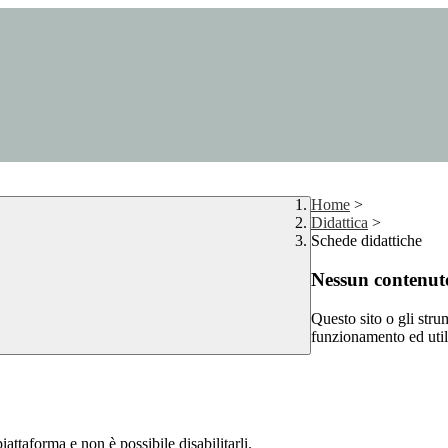
Home
>
Didattica
>
Schede didattiche
Nessun contenuto
Questo sito o gli stru
funzionamento ed utili 
attaforma e non è possibile disabilitarli.