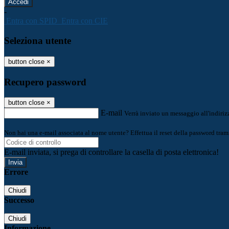
-
Entra con SPID
Entra con CIE
Seleziona utente
button close
×
Recupero password
button close
×
E-mail
Verrà inviato un messaggio all'indirizz
Non hai una e-mail associata al nome utente? Effettua il reset della password tram
E-mail inviata, si prega di controllare la casella di posta elettronica!
Errore
Chiudi
Successo
Chiudi
Informazione