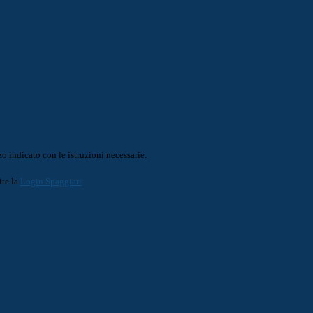
o indicato con le istruzioni necessarie.
ite la
Login Spaggiari