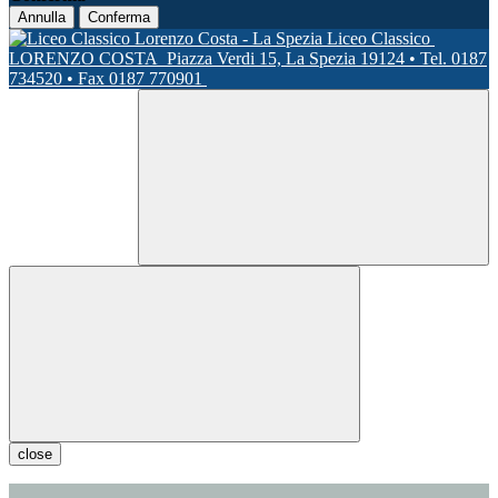
Annulla
Conferma
Liceo Classico
LORENZO COSTA
Piazza Verdi 15, La Spezia 19124 • Tel. 0187
734520 • Fax 0187 770901
close