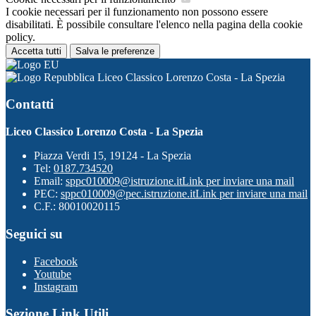
I cookie necessari per il funzionamento non possono essere
disabilitati. È possibile consultare l'elenco nella pagina della cookie
policy.
Accetta tutti
Salva le preferenze
Liceo Classico Lorenzo Costa - La Spezia
Contatti
Liceo Classico Lorenzo Costa - La Spezia
Piazza Verdi 15, 19124 - La Spezia
Tel:
0187.734520
Email:
sppc010009@istruzione.it
Link per inviare una mail
PEC:
sppc010009@pec.istruzione.it
Link per inviare una mail
C.F.: 80010020115
Seguici su
Facebook
Youtube
Instagram
Sezione Link Utili