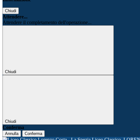
Chiudi
Attendere...
Attendere il completamento dell'operazione...
Chiudi
Chiudi
Conferma
Annulla
Conferma
Liceo Classico
LORE