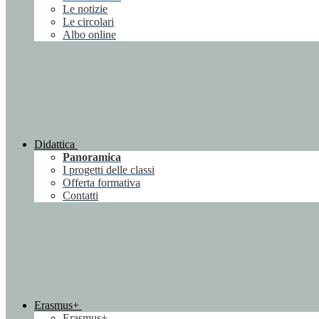
Le notizie
Le circolari
Albo online
Didattica
Panoramica
I progetti delle classi
Offerta formativa
Contatti
Erasmus+
Erasmus+