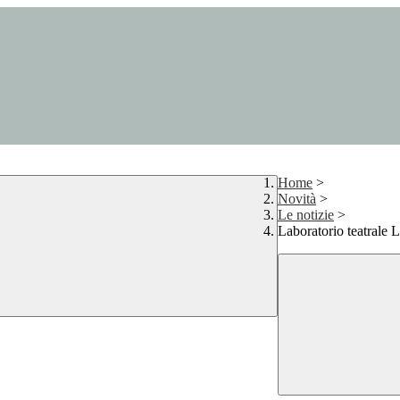
Home
>
Novità
>
Le notizie
>
Laboratorio teatrale 