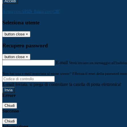
-
Entra con SPID
Entra con CIE
Seleziona utente
button close
×
Recupero password
button close
×
E-mail
Verrà inviato un messaggio all'indirizz
Non hai una e-mail associata al nome utente? Effettua il reset della password tram
E-mail inviata, si prega di controllare la casella di posta elettronica!
Errore
Chiudi
Successo
Chiudi
Informazione