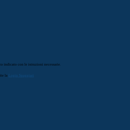
o indicato con le istruzioni necessarie.
ite la
Login Spaggiari