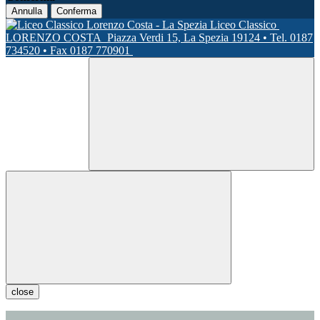
Annulla
Conferma
Liceo Classico
LORENZO COSTA
Piazza Verdi 15, La Spezia 19124 • Tel. 0187
734520 • Fax 0187 770901
close