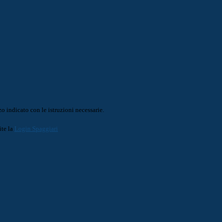
o indicato con le istruzioni necessarie.
ite la
Login Spaggiari