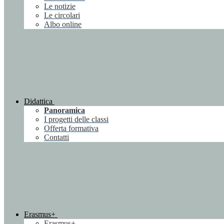
Le notizie
Le circolari
Albo online
Didattica
Panoramica
I progetti delle classi
Offerta formativa
Contatti
Erasmus+
Erasmus+