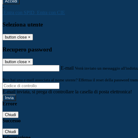
-
Entra con SPID
Entra con CIE
Seleziona utente
button close
×
Recupero password
button close
×
E-mail
Verrà inviato un messaggio all'indirizz
Non hai una e-mail associata al nome utente? Effettua il reset della password tram
E-mail inviata, si prega di controllare la casella di posta elettronica!
Errore
Chiudi
Successo
Chiudi
Informazione