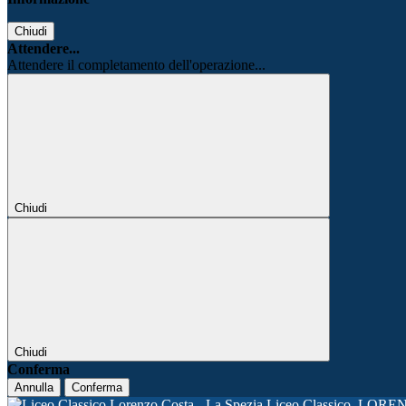
Chiudi
Attendere...
Attendere il completamento dell'operazione...
Chiudi
Chiudi
Conferma
Annulla
Conferma
Liceo Classico
LORE