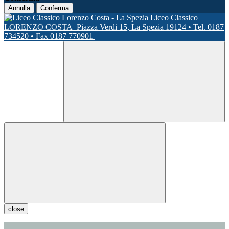
Annulla
Conferma
Liceo Classico
LORENZO COSTA
Piazza Verdi 15, La Spezia 19124 • Tel. 0187
734520 • Fax 0187 770901
close