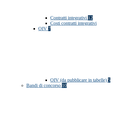
Contratti integrativi
12
Costi contratti integrativi
OIV
7
OIV (da pubblicare in tabelle)
5
Bandi di concorso
10