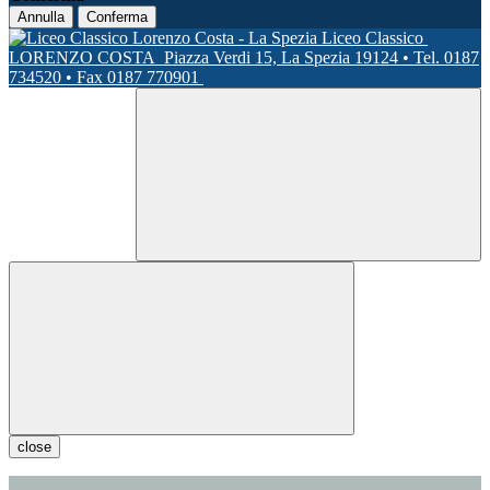
Annulla
Conferma
Liceo Classico
LORENZO COSTA
Piazza Verdi 15, La Spezia 19124 • Tel. 0187
734520 • Fax 0187 770901
close