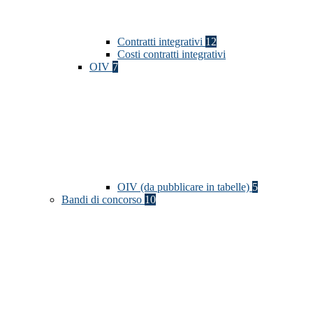
Contratti integrativi
12
Costi contratti integrativi
OIV
7
OIV (da pubblicare in tabelle)
5
Bandi di concorso
10