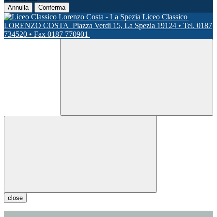
Annulla
Conferma
Liceo Classico
LORENZO COSTA
Piazza Verdi 15, La Spezia 19124 • Tel. 0187
734520 • Fax 0187 770901
close