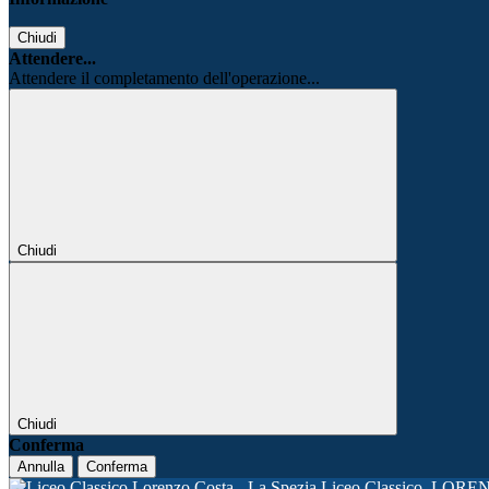
Chiudi
Attendere...
Attendere il completamento dell'operazione...
Chiudi
Chiudi
Conferma
Annulla
Conferma
Liceo Classico
LORE