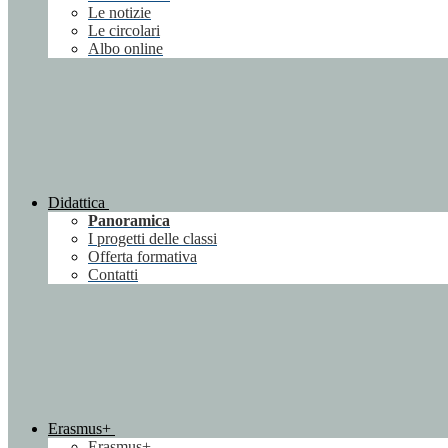
Le notizie
Le circolari
Albo online
Didattica
Panoramica
I progetti delle classi
Offerta formativa
Contatti
Erasmus+
Erasmus+