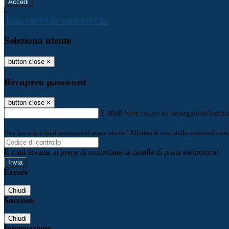
-
Entra con SPID
Entra con CIE
Seleziona utente
button close
×
Recupero password
button close
×
E-mail
Verrà inviato un messaggio all'indirizz
Non hai una e-mail associata al nome utente? Effettua il reset della password tram
E-mail inviata, si prega di controllare la casella di posta elettronica!
Errore
Chiudi
Successo
Chiudi
Informazione