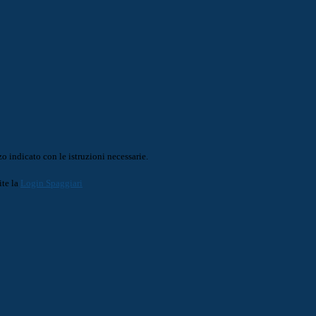
o indicato con le istruzioni necessarie.
ite la
Login Spaggiari