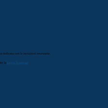
o indicato con le istruzioni necessarie.
ite la
Login Spaggiari