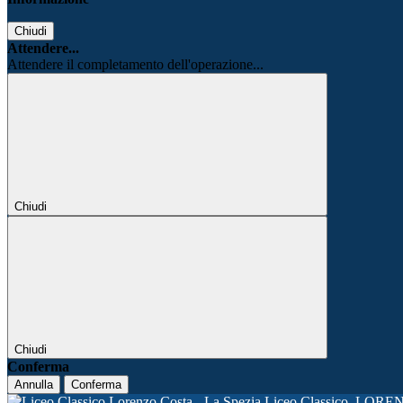
Chiudi
Attendere...
Attendere il completamento dell'operazione...
Chiudi
Chiudi
Conferma
Annulla
Conferma
Liceo Classico
LORE