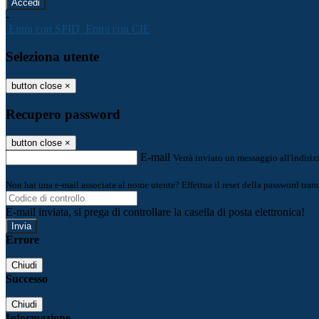
-
Entra con SPID
Entra con CIE
Seleziona utente
button close
×
Recupero password
button close
×
E-mail
Verrà inviato un messaggio all'indirizz
Non hai una e-mail associata al nome utente? Effettua il reset della password tram
E-mail inviata, si prega di controllare la casella di posta elettronica!
Errore
Chiudi
Successo
Chiudi
Informazione