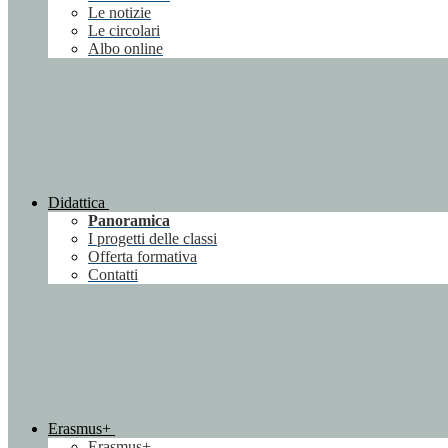
Le notizie
Le circolari
Albo online
Didattica
Panoramica
I progetti delle classi
Offerta formativa
Contatti
Erasmus+
Erasmus+