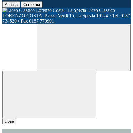
Annulla
Conferma
Liceo Classico
LORENZO COSTA
Piazza Verdi 15, La Spezia 19124 • Tel. 0187
734520 • Fax 0187 770901
close