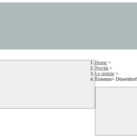
Home
>
Novità
>
Le notizie
>
Erasmus+ Düsseldorf