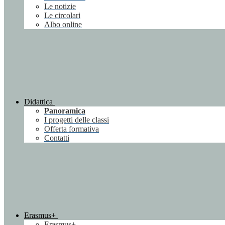
Le notizie
Le circolari
Albo online
Didattica
Panoramica
I progetti delle classi
Offerta formativa
Contatti
Erasmus+
Erasmus+