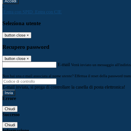
-
Entra con SPID
Entra con CIE
Seleziona utente
button close
×
Recupero password
button close
×
E-mail
Verrà inviato un messaggio all'indirizz
Non hai una e-mail associata al nome utente? Effettua il reset della password tram
E-mail inviata, si prega di controllare la casella di posta elettronica!
Errore
Chiudi
Successo
Chiudi
Informazione