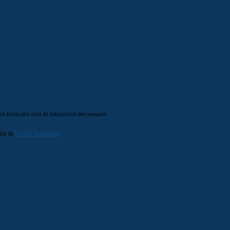
o indicato con le istruzioni necessarie.
ite la
Login Spaggiari