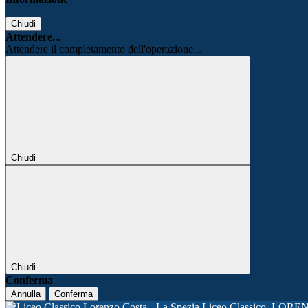
Chiudi
Attendere...
Attendere il completamento dell'operazione...
Chiudi
Chiudi
Conferma
Annulla
Conferma
Liceo Classico
LORE