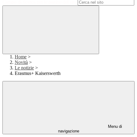
Campo di ricerca per le pagine del sito
Home
>
Novità
>
Le notizie
>
Erasmus+ Kaiserswerth
Menu di
navigazione