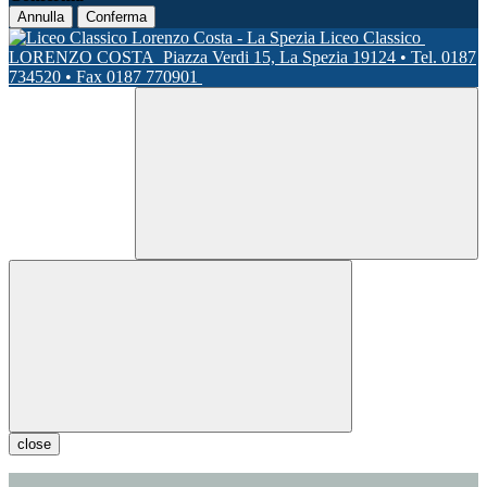
Annulla
Conferma
Liceo Classico
LORENZO COSTA
Piazza Verdi 15, La Spezia 19124 • Tel. 0187
734520 • Fax 0187 770901
close