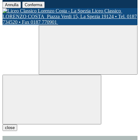
Annulla
Conferma
Liceo Classico
LORENZO COSTA
Piazza Verdi 15, La Spezia 19124 • Tel. 0187
734520 • Fax 0187 770901
close