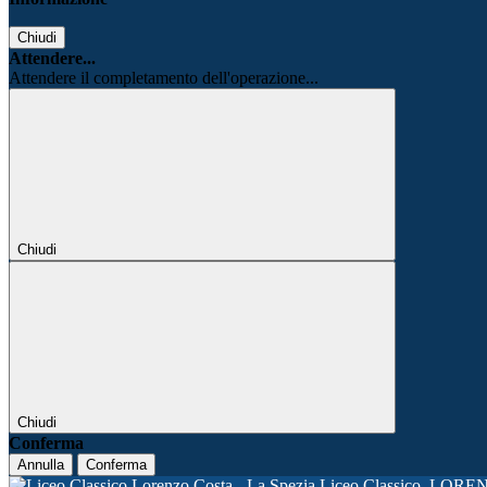
Chiudi
Attendere...
Attendere il completamento dell'operazione...
Chiudi
Chiudi
Conferma
Annulla
Conferma
Liceo Classico
LORE