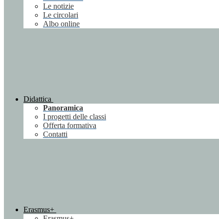
Le notizie
Le circolari
Albo online
Didattica
Panoramica
I progetti delle classi
Offerta formativa
Contatti
Erasmus+
Erasmus+