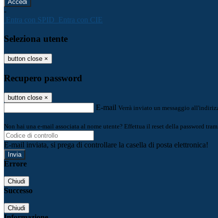
-
Entra con SPID
Entra con CIE
Seleziona utente
button close
×
Recupero password
button close
×
E-mail
Verrà inviato un messaggio all'indirizz
Non hai una e-mail associata al nome utente? Effettua il reset della password tram
E-mail inviata, si prega di controllare la casella di posta elettronica!
Errore
Chiudi
Successo
Chiudi
Informazione