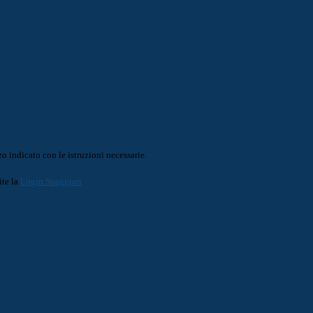
o indicato con le istruzioni necessarie.
ite la
Login Spaggiari