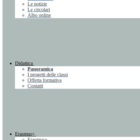
Le notizie
Le circolari
Albo online
Didattica
Panoramica
I progetti delle classi
Offerta formativa
Contatti
Erasmus+
Erasmus+