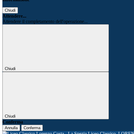
Chiudi
Attendere...
Attendere il completamento dell'operazione...
Chiudi
Chiudi
Conferma
Annulla
Conferma
Liceo Classico
LORE