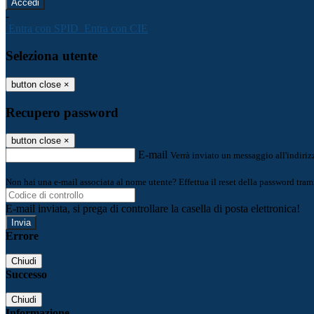
-
Entra con SPID
Entra con CIE
Seleziona utente
button close
×
Recupero password
button close
×
E-mail
Verrà inviato un messaggio all'indirizz
Non hai una e-mail associata al nome utente? Effettua il reset della password tram
E-mail inviata, si prega di controllare la casella di posta elettronica!
Errore
Chiudi
Successo
Chiudi
Informazione