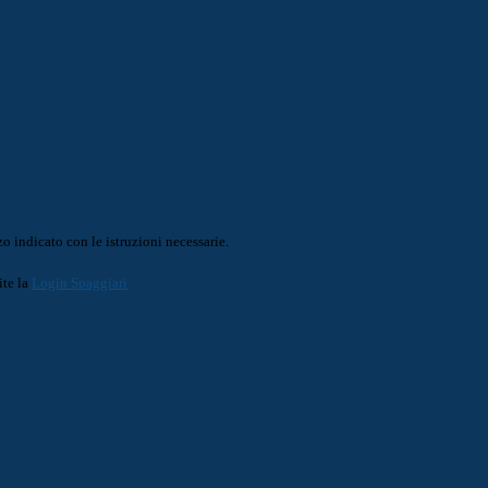
o indicato con le istruzioni necessarie.
ite la
Login Spaggiari