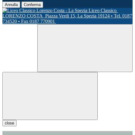
Annulla
Conferma
Liceo Classico
LORENZO COSTA
Piazza Verdi 15, La Spezia 19124 • Tel. 0187
734520 • Fax 0187 770901
close