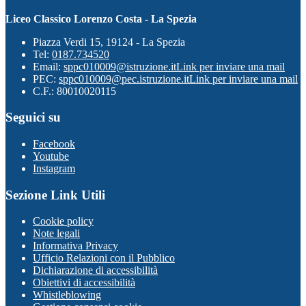
Liceo Classico Lorenzo Costa - La Spezia
Piazza Verdi 15, 19124 - La Spezia
Tel:
0187.734520
Email:
sppc010009@istruzione.it
Link per inviare una mail
PEC:
sppc010009@pec.istruzione.it
Link per inviare una mail
C.F.: 80010020115
Seguici su
Facebook
Youtube
Instagram
Sezione Link Utili
Cookie policy
Note legali
Informativa Privacy
Ufficio Relazioni con il Pubblico
Dichiarazione di accessibilità
Obiettivi di accessibilità
Whistleblowing