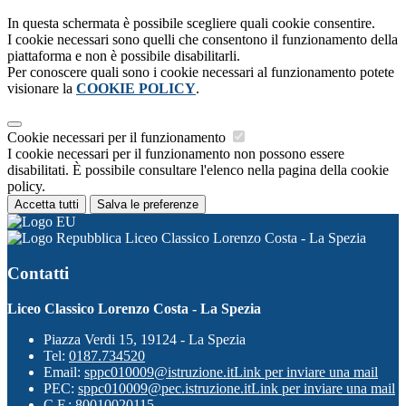
In questa schermata è possibile scegliere quali cookie consentire.
I cookie necessari sono quelli che consentono il funzionamento della
piattaforma e non è possibile disabilitarli.
Per conoscere quali sono i cookie necessari al funzionamento potete
visionare la
COOKIE POLICY
.
Cookie necessari per il funzionamento
I cookie necessari per il funzionamento non possono essere
disabilitati. È possibile consultare l'elenco nella pagina della cookie
policy.
Accetta tutti
Salva le preferenze
Liceo Classico Lorenzo Costa - La Spezia
Contatti
Liceo Classico Lorenzo Costa - La Spezia
Piazza Verdi 15, 19124 - La Spezia
Tel:
0187.734520
Email:
sppc010009@istruzione.it
Link per inviare una mail
PEC:
sppc010009@pec.istruzione.it
Link per inviare una mail
C.F.: 80010020115