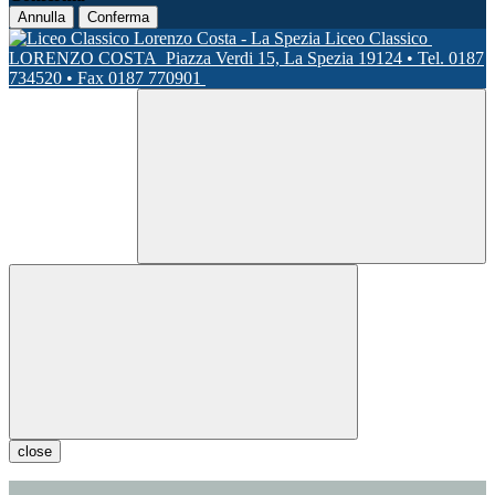
Annulla
Conferma
Liceo Classico
LORENZO COSTA
Piazza Verdi 15, La Spezia 19124 • Tel. 0187
734520 • Fax 0187 770901
close